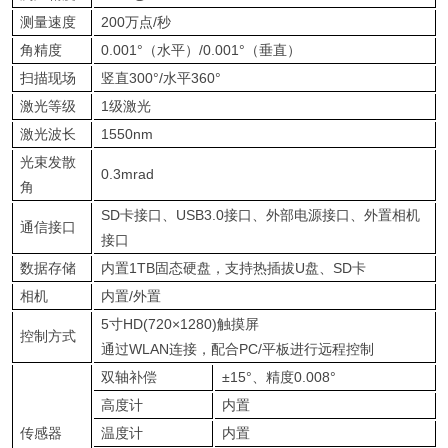
测量速度
200万点/秒
角精度
0.001°（水平）/0.001°（垂直）
扫描现场
竖直300°/水平360°
激光等级
1级激光
激光波长
1550nm
光束发散
0.3mrad
角
SD卡接口、USB3.0接口、外部电源接口、外置相机
通信接口
接口
数据存储
内置1TB固态硬盘，支持热插拔U盘、SD卡
相机
内置/外置
5寸HD(720×1280)触摸屏
控制方式
通过WLAN连接，配合PC/平板进行远程控制
双轴补偿
±15°、精度0.008°
高度计
内置
传感器
温度计
内置