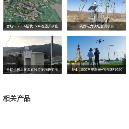
勘测项目
完成管线地形勘测项目
智航SF700A搭载T53P在露天矿山
陕西电力铁塔监测项目
智航SF700A搭载T53P在露
陕西电力铁塔监测项目
勘查中的综合应用
天矿山勘查中的综合应用
云锡卡房尾矿库在线监测增设监测
SAL-1500三维激光+智航SF1650
云锡卡房尾矿库在线监测增
SAL-1500三维激光+智航
系统项目
无人机——某省电力管廊巡线项目
设监测系统项目
SF1650无人机——某省电力
管廊巡线项目
相关产品