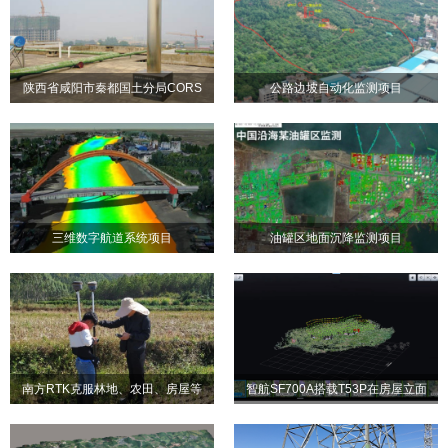
陕西省咸阳市秦都国土分局CORS
公路边坡自动化监测项目
陕西省咸阳市秦都国土分局
公路边坡自动化监测项目
系统
CORS系统
三维数字航道系统项目
油罐区地面沉降监测项目
三维数字航道系统项目
油罐区地面沉降监测项目
南方RTK克服林地、农田、房屋等
智航SF700A搭载T53P在房屋立面
南方RTK克服林地、农田、
智航SF700A搭载T53P在房
苛刻环境条件，成功完成管线地形
的综合应用
房屋等苛刻环境条件，成功
屋立面的综合应用