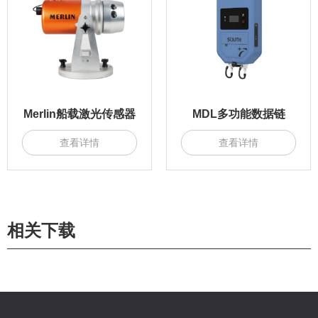
Merlin船载激光传感器
MDL多功能数据链
查看详情
查看详情
相关下载