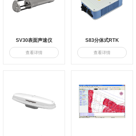
SV30表面声速仪
S83分体式RTK
查看详情
查看详情