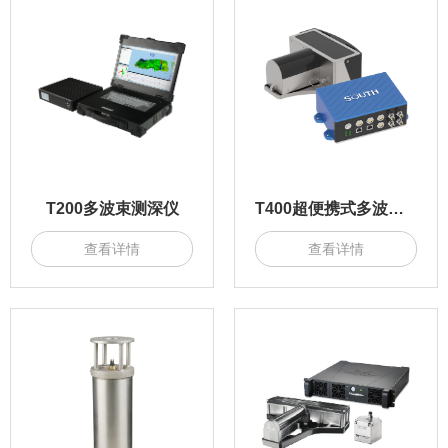
T200多波束测深仪
T400超便携式多波束测深系统
查看详情
查看详情