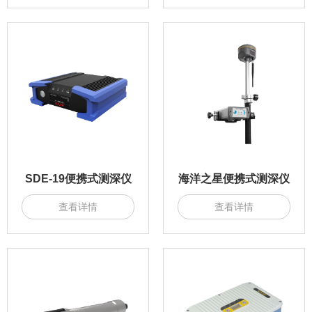
SDE-19便携式测深仪
海洋之星便携式测深仪
查看详情
查看详情