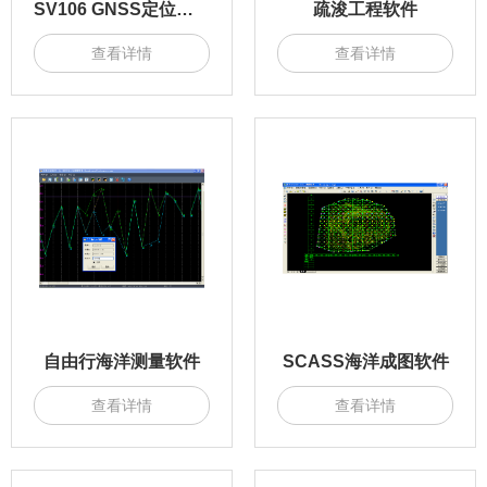
SV106 GNSS定位定向罗经
疏浚工程软件
查看详情
查看详情
自由行海洋测量软件
SCASS海洋成图软件
查看详情
查看详情