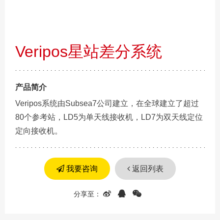
Veripos星站差分系统
产品简介
Veripos系统由Subsea7公司建立，在全球建立了超过
80个参考站，LD5为单天线接收机，LD7为双天线定位
定向接收机。
我要咨询
返回列表