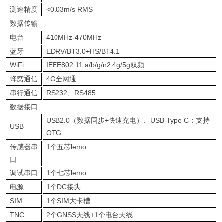
测速精度
<0.03m/s RMS
数据传输
电台
410MHz-470MHz
蓝牙
EDRV/BT3.0+HS/BT4.1
WiFi
IEEE802.11 a/b/g/n2.4g/5g双频
蜂窝通信
4G全网通
串行通信
RS232、RS485
数据接口
USB2.0（数据同步+快速充电）、USB-Type C；支持
USB
OTG
传感器串
1个五芯lemo
口
调试串口
1个七芯lemo
电源
1个DC接头
SIM
1个SIM大卡槽
TNC
2个GNSS天线+1个电台天线