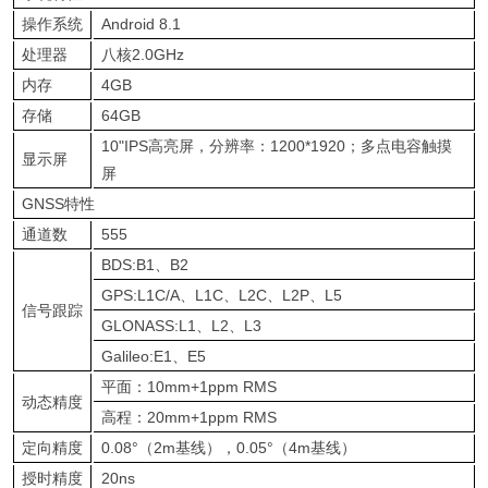
操作系统
Android 8.1
处理器
八核2.0GHz
内存
4GB
存储
64GB
10"IPS高亮屏，分辨率：1200*1920；多点电容触摸
显示屏
屏
GNSS特性
通道数
555
BDS:B1、B2
GPS:L1C/A、L1C、L2C、L2P、L5
信号跟踪
GLONASS:L1、L2、L3
Galileo:E1、E5
平面：10mm+1ppm RMS
动态精度
高程：20mm+1ppm RMS
定向精度
0.08°（2m基线），0.05°（4m基线）
授时精度
20ns