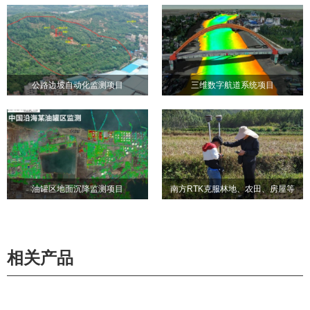
大露天煤矿精准布孔
亚洲最大露天煤矿精准布孔
公路边坡自动化监测项目
三维数字航道系统项目
公路边坡自动化监测项目
三维数字航道系统项目
油罐区地面沉降监测项目
南方RTK克服林地、农田、房屋等
油罐区地面沉降监测项目
南方RTK克服林地、农田、
苛刻环境条件，成功完成管线地形
房屋等苛刻环境条件，成功
勘测项目
完成管线地形勘测项目
相关产品