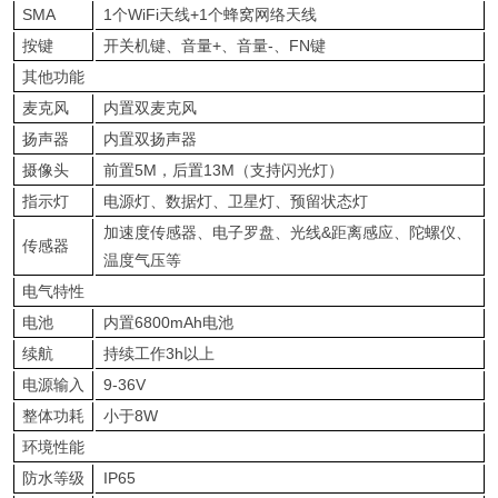
SMA
1个WiFi天线+1个蜂窝网络天线
按键
开关机键、音量+、音量-、FN键
其他功能
麦克风
内置双麦克风
扬声器
内置双扬声器
摄像头
前置5M，后置13M（支持闪光灯）
指示灯
电源灯、数据灯、卫星灯、预留状态灯
加速度传感器、电子罗盘、光线&距离感应、陀螺仪、
传感器
温度气压等
电气特性
电池
内置6800mAh电池
续航
持续工作3h以上
电源输入
9-36V
整体功耗
小于8W
环境性能
防水等级
IP65