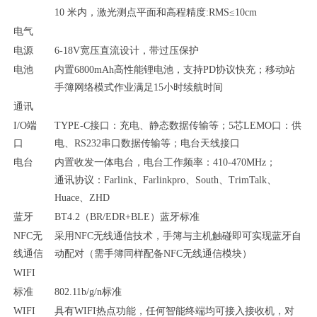
10 米内，激光测点平面和高程精度:RMS≤10cm
电气
电源
6-18V宽压直流设计，带过压保护
电池
内置
6800mAh高性能锂电池
，支持
PD协议快充；移动站
手簿网络模式作业满足
15
小时续航时间
通讯
I/O端
TYPE-C接口：充电、静态数据传输等；5芯LEMO口：供
口
电、RS232串口数据传输等；
电台天线接口
电台
内置收发一体电台，电台工作频率：
410-470MHz；
通讯协议：
Farlink、Farlink
pro、
South、TrimTalk、
Huace、ZHD
蓝牙
BT4.2（BR/EDR+BLE）蓝牙标准
NFC无
采用
NFC无线通信技术，手簿与主机触碰即可实现蓝牙自
线通信
动配对（需手簿同样配备NFC无线通信模块）
WIFI
标准
802.11b/g/n标准
WIFI
具有
WIFI热点功能，任何智能终端均可接入接收机，对