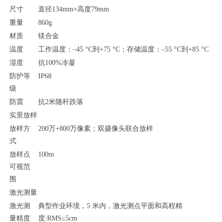
尺寸
直径
134
mm×高度
79
mm
重量
860
g
材质
镁合金
温度
工作温度：
–
45 °C到+75 °C；存储温度：–55 °C到+85 °C
湿度
抗
100%冷凝
防护等
IP68
级
防震
抗
2米随杆跌落
实景放样
放样方
200万+800万像素；双摄像头联合放样
式
放样点
100m
可视范
围
激光测量
激光测
典型作业环境
，
5 米内，激光测点平面和高程精
量精度
度:RMS≤5cm