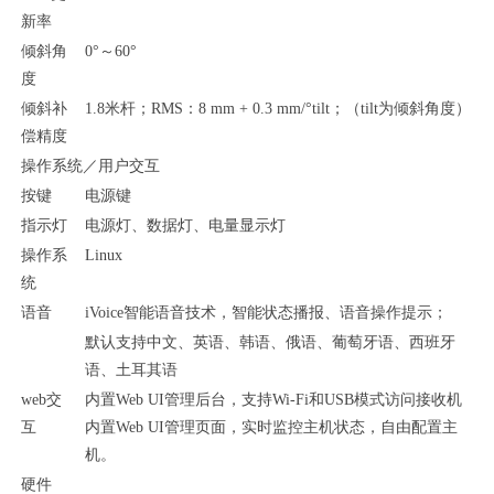
新率
倾斜角
0°～60°
度
倾斜补
1.8米杆；RMS：8 mm + 0.
3
mm/°tilt；（tilt为倾斜角度）
偿精度
操作系统／用户交互
按键
电源键
指示灯
电源灯、数据灯、
电量显示灯
操作系
Linux
统
语音
iVoice智能语音技术，智能状态播报、语音操作提示；
默认支持中文、英语、韩语、俄语、葡萄牙语、西班牙
语、土耳其语
web交
内置
Web UI管理后台，支持Wi-Fi和USB模式访问接收机
互
内置Web UI管理页面，实时监控主机状态，自由配置主
机。
硬件