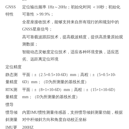
GNSS
定位输出频率
1Hz～20Hz；初始化时间
＜
10秒；初始化
特性
可靠性 ＞99.9%；
全星座接收技术，能够支持来自所有现行的和规划中的
GNSS星座信号；
高可靠载波跟踪技术，提高载波精度，提供高质量原始观
测数据；
智能动态灵敏度定位技术，适应各种环境变换，适应恶
劣、远距离定位环境
定位精度
静态测
平面：
±（
2.5+0.5×10-6D）mm；高程：±（5+0.5×10-
量精度
6D）mm；（D为所测量的基线长度）
RTK测
平面：
±（
8+1×10-6D）mm；高程：±（15+1×10-6D）
量精度
mm；（D为所测量的基线长度）
惯导
惯导倾
内置
IMU惯性测量传感器，支持惯导倾斜测量功能，根据
斜测量
对中杆倾斜方向和角度自动校正坐标
IMU更
200HZ