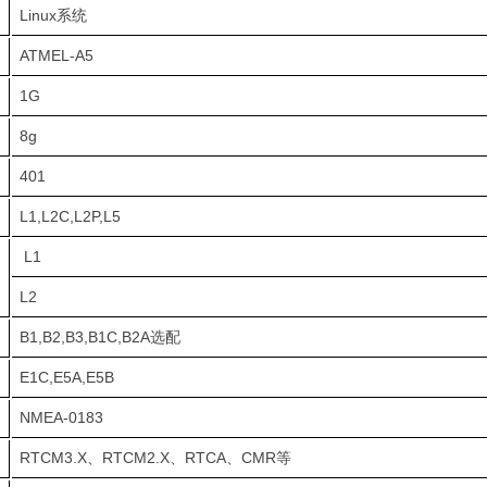
Linux系统
ATMEL-A5
1G
8g
401
L1,L2C,L2P,L5
L1
L2
B1,B2,B3,B1C,B2A选配
E1C,E5A,E5B
NMEA-0183
RTCM3.X、RTCM2.X、RTCA、CMR等