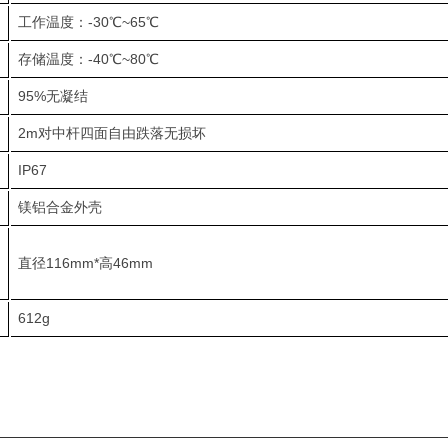
工作温度：-30℃~65℃
存储温度：-40℃~80℃
95%无凝结
2m对中杆四面自由跌落无损坏
IP67
镁铝合金外壳
直径116mm*高46mm
612g