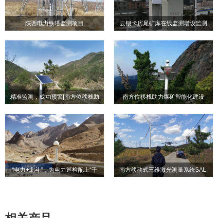
陕西电力铁塔监测项目
云锡卡房尾矿库在线监测增设监测
陕西电力铁塔监测项目
云锡卡房尾矿库在线监测增
系统项目
设监测系统项目
精准监测，成功预警|南方位移栈助
南方位移栈助力煤矿智能化建设
精准监测，成功预警|南方位
南方位移栈助力煤矿智能化
力洛南县构筑防灾减灾安全防线
移栈助力洛南县构筑防灾减
建设
灾安全防线
“电力+北斗”，为电力巡检配上“千
南方移动式三维激光测量系统SAL-
“电力+北斗”，为电力巡检配
南方移动式三维激光测量系
里眼”
1500助力小型水库信息化
上“千里眼”
统SAL-1500助力小型水库信
息化