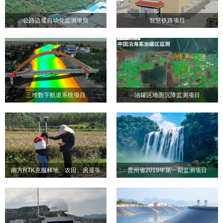
公路边坡自动化监测项目
智慧铁路项目
公路边坡自动化监测项目
智慧铁路项目
三维数字航道系统项目
油罐区地面沉降监测项目
三维数字航道系统项目
油罐区地面沉降监测项目
南方RTK克服林地、农田、房屋等
贵州省2019年第一期监测项目
南方RTK克服林地、农田、
贵州省2019年第一期监测项
苛刻环境条件，成功完成管线地形
房屋等苛刻环境条件，成功
目
勘测项目
完成管线地形勘测项目